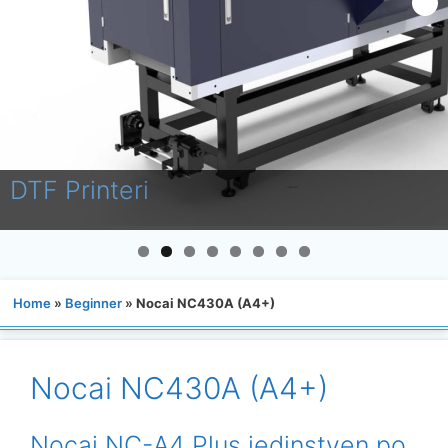
DTF Printeri
Home
»
Beginner
»
Nocai NC430A (A4+)
Nocai NC430A (A4+)
Nocai NC-A4 Plus jedinstven po