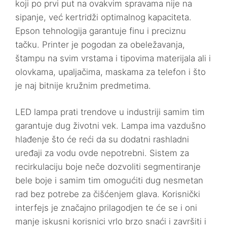
koji po prvi put na ovakvim spravama nije na
sipanje, već kertridži optimalnog kapaciteta.
Epson tehnologija garantuje finu i preciznu
tačku. Printer je pogodan za obeležavanja,
štampu na svim vrstama i tipovima materijala ali i
olovkama, upaljačima, maskama za telefon i što
je naj bitnije kružnim predmetima.
LED lampa prati trendove u industriji samim tim
garantuje dug životni vek. Lampa ima vazdušno
hlađenje što će reći da su dodatni rashladni
uređaji za vodu ovde nepotrebni. Sistem za
recirkulaciju boje neče dozvoliti segmentiranje
bele boje i samim tim omogućiti dug nesmetan
rad bez potrebe za čišćenjem glava. Korisnički
interfejs je značajno prilagodjen te će se i oni
manje iskusni korisnici vrlo brzo snaći i završiti i