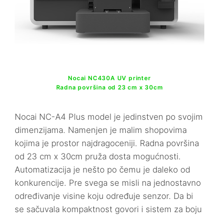
Nocai NC430A UV printer
Radna površina od 23 cm x 30cm
Nocai NC-A4 Plus model je jedinstven po svojim
dimenzijama. Namenjen je malim shopovima
kojima je prostor najdragoceniji. Radna površina
od 23 cm x 30cm pruža dosta mogućnosti.
Automatizacija je nešto po čemu je daleko od
konkurencije. Pre svega se misli na jednostavno
određivanje visine koju određuje senzor. Da bi
se sačuvala kompaktnost govori i sistem za boju