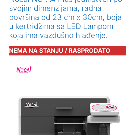
svojim dimenzijama, radna
površina od 23 cm x 30cm, boja
u kertridžima sa LED Lampom
koja ima vazdušno hlađenje.
NEMA NA STANJU / RASPRODATO