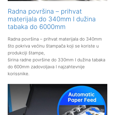
Radna površina – prihvat
materijala do 340mm I dužina
tabaka do 6000mm
Radna površina – prihvat materijala do 340mm
što pokriva većinu štampača koji se koriste u
produkciji štampe,
širina radne površine do 330mm I dužina tabaka
do 600mm zadovoljava I najzahtevnije
korissnike.