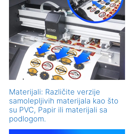
Materijali: Različite verzije
samolepljivih materijala kao što
su PVC, Papir ili materijali sa
podlogom.