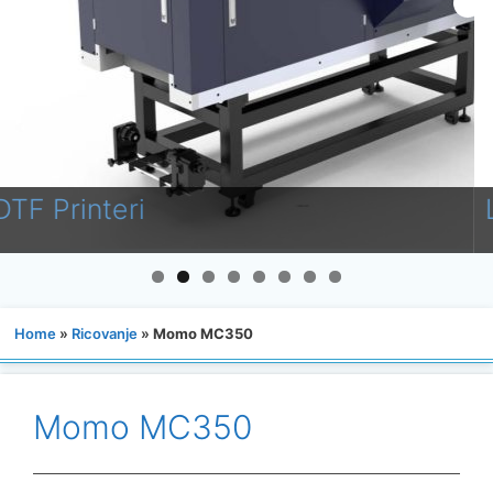
Laminatori
Home
»
Ricovanje
»
Momo MC350
Momo MC350