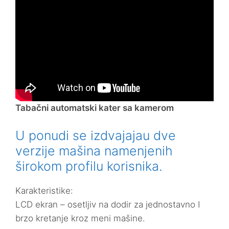
Tabačni automatski kater sa kamerom
U ponudi se izdvajajau dve
verzije mašina namenjenih
širokom profilu korisnika.
Karakteristike:
LCD ekran – osetljiv na dodir za jednostavno I
brzo kretanje kroz meni mašine.