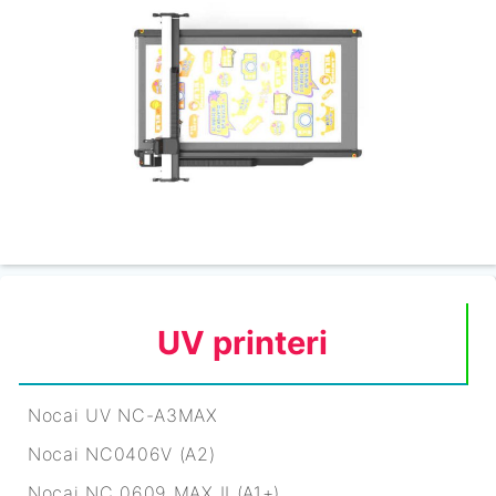
UV printeri
Nocai UV NC-A3MAX
Nocai NC0406V (A2)
Nocai NC 0609 MAX II (A1+)