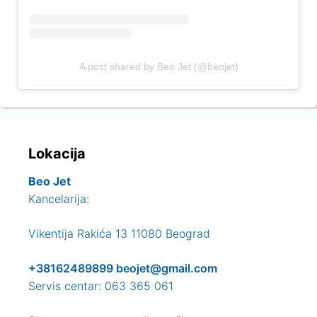
A post shared by Beo Jet (@beojet)
Lokacija
Beo Jet
Kancelarija:
Vikentija Rakića 13 11080 Beograd
+38162489899
beojet@gmail.com
Servis centar: 063 365 061