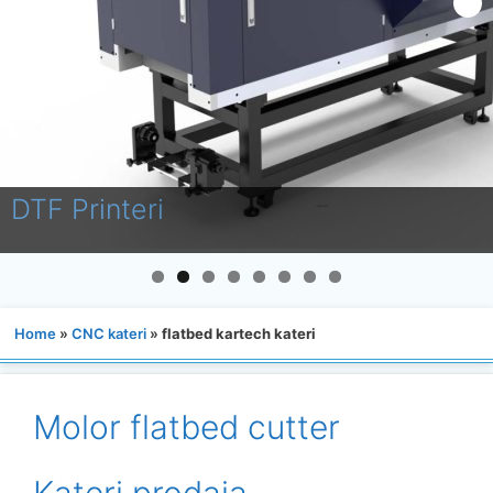
Laminatori
Home
»
CNC kateri
»
flatbed kartech kateri
Molor flatbed cutter