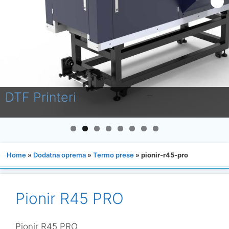
Laminatori
Home
»
Dodatna oprema
»
Termo prese
»
pionir-r45-pro
Pionir R45 PRO
Pionir R45 PRO