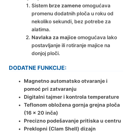
Sistem
brze zamene
omogućava
promenu dodatnih ploča u roku od
nekoliko sekundi, bez potrebe za
alatima.
Navlaka za majice
omogućava lako
postavljanje ili rotiranje majice na
donjoj ploči.
DODATNE FUNKCIJE:
Magnetno automatsko otvaranje i
pomoć pri zatvaranju
Digitalni tajmer i kontrola temperature
Teflonom obložena gornja grejna ploča
(16 x 20 inča)
Precizno podešavanje pritiska u centru
Preklopni (Clam Shell) dizajn