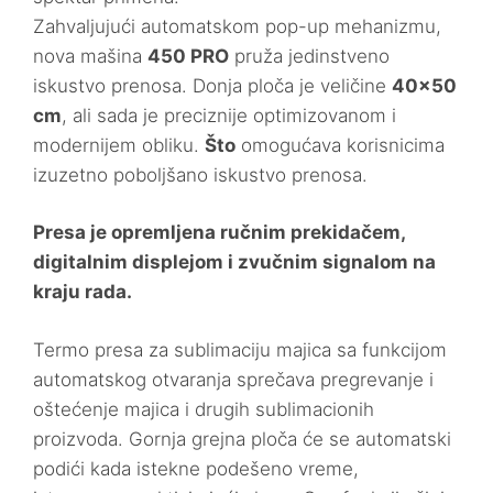
Zahvaljujući automatskom pop-up mehanizmu,
nova mašina
450 PRO
pruža jedinstveno
iskustvo prenosa. Donja ploča je veličine
40×50
cm
, ali sada je preciznije optimizovanom i
modernijem obliku.
Što
omogućava korisnicima
izuzetno poboljšano iskustvo prenosa.
Presa je opremljena ručnim prekidačem,
digitalnim displejom i zvučnim signalom na
kraju rada.
Termo presa za sublimaciju majica sa funkcijom
automatskog otvaranja sprečava pregrevanje i
oštećenje majica i drugih sublimacionih
proizvoda. Gornja grejna ploča će se automatski
podići kada istekne podešeno vreme,