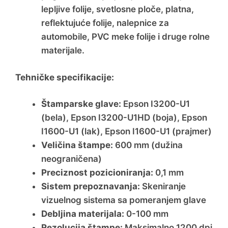
lepljive folije, svetlosne ploče, platna,
reflektujuće folije, nalepnice za
automobile, PVC meke folije i druge rolne
materijale.
Tehničke specifikacije:
Štamparske glave:
Epson I3200-U1
(bela), Epson I3200-U1HD (boja), Epson
I1600-U1 (lak), Epson I1600-U1 (prajmer)
Veličina štampe:
600 mm (dužina
neograničena)
Preciznost pozicioniranja:
0,1 mm
Sistem prepoznavanja:
Skeniranje
vizuelnog sistema sa pomeranjem glave
Debljina materijala:
0-100 mm
Rezolucija štampe:
Maksimalno 1200 dpi