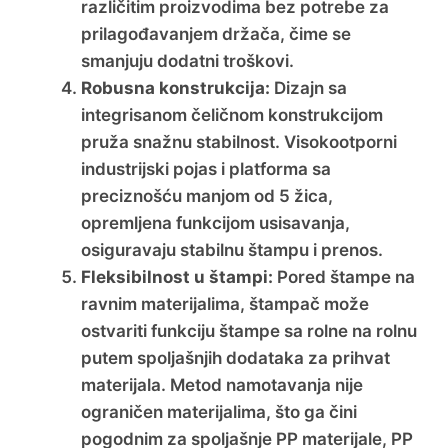
različitim proizvodima bez potrebe za
prilagođavanjem držača, čime se
smanjuju dodatni troškovi.
Robusna konstrukcija:
Dizajn sa
integrisanom čeličnom konstrukcijom
pruža snažnu stabilnost. Visokootporni
industrijski pojas i platforma sa
preciznošću manjom od 5 žica,
opremljena funkcijom usisavanja,
osiguravaju stabilnu štampu i prenos.
Fleksibilnost u štampi:
Pored štampe na
ravnim materijalima, štampač može
ostvariti funkciju štampe sa rolne na rolnu
putem spoljašnjih dodataka za prihvat
materijala. Metod namotavanja nije
ograničen materijalima, što ga čini
pogodnim za spoljašnje PP materijale, PP