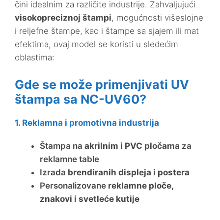
čini idealnim za različite industrije. Zahvaljujući
visokopreciznoj štampi
, mogućnosti višeslojne
i reljefne štampe, kao i štampe sa sjajem ili mat
efektima, ovaj model se koristi u sledećim
oblastima:
Gde se može primenjivati UV
štampa sa NC-UV60?
1. Reklamna i promotivna industrija
Štampa na
akrilnim i PVC pločama
za
reklamne table
Izrada
brendiranih displeja i postera
Personalizovane
reklamne ploče,
znakovi i svetleće kutije