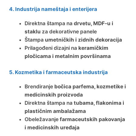
4. Industrija nameštaja i enterijera
Direktna štampa na
drvetu, MDF-u i
staklu
za dekorativne panele
Štampa
umetničkih i zidnih dekoracija
Prilagođeni dizajni na
keramičkim
pločicama i metalnim površinama
5. Kozmetika i farmaceutska industrija
Brendiranje
bočica parfema, kozmetike i
medicinskih proizvoda
Direktna štampa na
tubama, flakonima i
plastičnim ambalažama
Obeležavanje
farmaceutskih pakovanja
i medicinskih uređaja