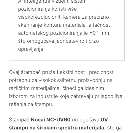
AI inteligentni vizuelni sistem
pozicioniranja koristi više
visokorezolucionih kamera za precizno
skeniranje kontura materijala, a tačnost
automatskog pozicioniranja je ±0,1 mm,
što omogućava jednostavno i brzo
upravljanje.
Ovaj štampač pruža fleksibilnost i preciznost
potrebnu za visokokvalitetnu proizvodnju na
različitim materijalima, čineći ga idealnim
izborom za industrije koje zahtevaju prilagodljiva
rešenja za štampu.
Štampač
Nocai NC-UV60
omogućava
UV
štampu na širokom spektru materijala
, što ga