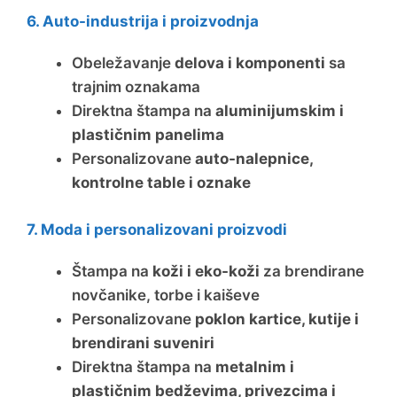
6. Auto-industrija i proizvodnja
Obeležavanje
delova i komponenti
sa
trajnim oznakama
Direktna štampa na
aluminijumskim i
plastičnim panelima
Personalizovane
auto-nalepnice,
kontrolne table i oznake
7. Moda i personalizovani proizvodi
Štampa na
koži i eko-koži
za brendirane
novčanike, torbe i kaiševe
Personalizovane
poklon kartice, kutije i
brendirani suveniri
Direktna štampa na
metalnim i
plastičnim bedževima, privezcima i