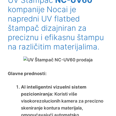
UV Štampač
NC-UV60
kompanije Nocai je
napredni UV flatbed
štampač dizajniran za
preciznu i efikasnu štampu
na različitim materijalima.
Glavne prednosti:
AI inteligentni vizuelni sistem
pozicioniranja:
Koristi više
visokorezolucionih kamera za precizno
skeniranje kontura materijala,
omogućavajući automatsko