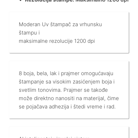
Moderan Uv štampač za vrhunsku
štampu i
maksimalne rezolucije 1200 dpi
8 boja, bela, lak i prajmer omogućavaju
štampanje sa visokim zasićenjem boja i
svetlim tonovima. Prajmer se takođe
može direktno nanositi na materijal, čime
se pojačava adhezija i štedi vreme i rad.