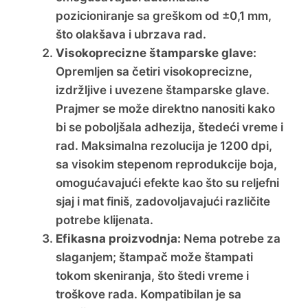
pozicioniranje sa greškom od ±0,1 mm,
što olakšava i ubrzava rad.
Visokoprecizne štamparske glave:
Opremljen sa četiri visokoprecizne,
izdržljive i uvezene štamparske glave.
Prajmer se može direktno nanositi kako
bi se poboljšala adhezija, štedeći vreme i
rad. Maksimalna rezolucija je 1200 dpi,
sa visokim stepenom reprodukcije boja,
omogućavajući efekte kao što su reljefni
sjaj i mat finiš, zadovoljavajući različite
potrebe klijenata.
Efikasna proizvodnja:
Nema potrebe za
slaganjem; štampač može štampati
tokom skeniranja, što štedi vreme i
troškove rada. Kompatibilan je sa