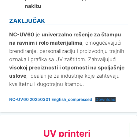
nakitu
ZAKLJUČAK
NC-UV60
je
univerzalno rešenje za štampu
na ravnim i rolo materijalima
, omogućavajući
brendiranje, personalizaciju i proizvodnju trajnih
oznaka i grafika sa UV zaštitom. Zahvaljujući
visokoj preciznosti i otpornosti na spoljašnje
uslove
, idealan je za industrije koje zahtevaju
kvalitetnu i dugotrajnu štampu.
NC-UV60 20250301 English_compressed
Download
UV printeri