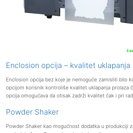
Ea
Enclosion opcija – kvalitet uklapanj
Enclosion opcija bez koje je nemoguće zamisliti bilo ko
opcijom korisnik kontroliše kvalitet uklapanja prolaz
opcija omogućava da otisak zadrži kvalitet čak i pri r
Powder Shaker
Powder Shaker kao mogućnost dodatka u produkciji z