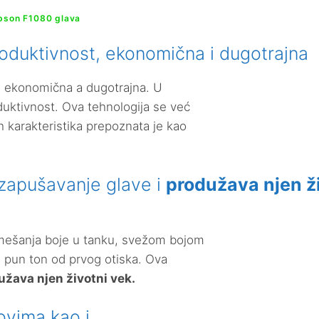
pson F1080 glava
oduktivnost, ekonomična i dugotrajna
e ekonomična a dugotrajna. U
duktivnost. Ova tehnologija se već
h karakteristika prepoznata je kao
 zapušavanje glave i
produžava njen ž
d mešanja boje u tanku, svežom bojom
 pun ton od prvog otiska. Ova
užava njen životni vek.
ovima kao i