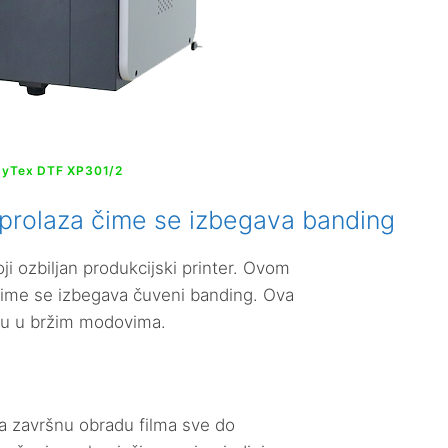
syTex DTF XP301/2
a prolaza čime se izbegava banding
ji ozbiljan produkcijski printer. Ovom
a čime se izbegava čuveni banding. Ova
adu u bržim modovima.
a završnu obradu filma sve do