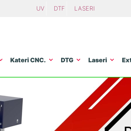
UV
DTF
LASERI
Kateri CNC.
DTG
Laseri
Ex