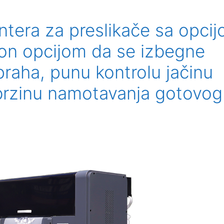
intera za preslikače sa opci
sion opcijom da se izbegne
raha, punu kontrolu jačinu
u brzinu namotavanja gotovog