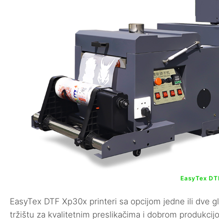
EasyTex DT
EasyTex DTF Xp30x printeri sa opcijom jedne ili dve 
tržištu za kvalitetnim preslikačima i dobrom produkcij