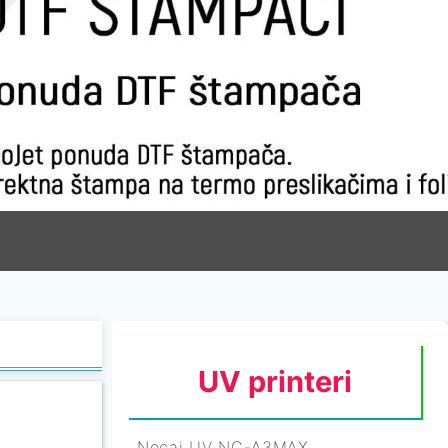
Laminatori
UV printeri
Nocai UV NC-A3MAX