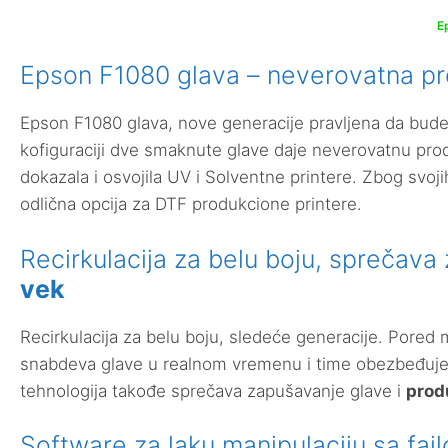
E
Epson F1080 glava – neverovatna pr
Epson F1080 glava, nove generacije pravljena da bud
kofiguraciji dve smaknute glave daje neverovatnu pro
dokazala i osvojila UV i Solventne printere. Zbog svoji
odlična opcija za DTF produkcione printere.
Recirkulacija za belu boju, sprečava
vek
Recirkulacija za belu boju, sledeće generacije. Pore
snabdeva glave u realnom vremenu i time obezbeđuje
tehnologija takođe sprečava zapušavanje glave i
prod
Software za laku manipulaciju sa fajl