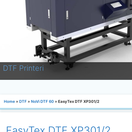
Home
»
DTF
»
NoVi DTF 60
»
EasyTex DTF XP301/2
EasyTex DTF XP301/2