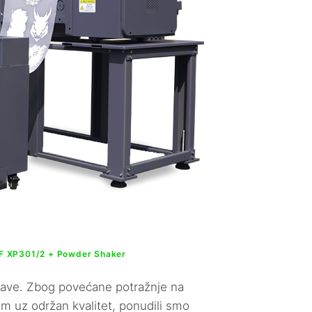
F XP301/2 + Powder Shaker
glave. Zbog povećane potražnje na
om uz održan kvalitet, ponudili smo