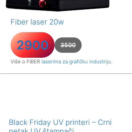
Fiber laser 20w
2900
3500
Više o FIBER
laserima za grafičku industriju
.
Black Friday UV printeri – Crni
petak UV štampači