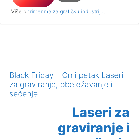
Više o
trimerima za grafičku industriju
.
Black Friday – Crni petak Laseri
za graviranje, obeležavanje i
sečenje
Laseri za
graviranje i