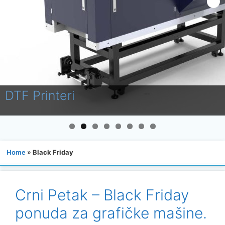
Laminatori
Home
»
Black Friday
Crni Petak – Black Friday
ponuda za grafičke mašine.