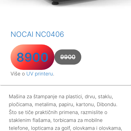
NOCAI NC0406
8900
9900
Više o
UV printeru
.
Mašina za štampanje na plastici, drvu, staklu,
pločicama, metalima, papiru, kartonu, Dibondu.
Što se tiče praktičnih primena, razmislite o
staklenim flašama, torbicama za mobilne
telefone, lopticama za golf, olovkama i olovkama,