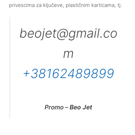
privescima za ključeve, plastičnim karticama, tj.
beojet@gmail.co
m
+38162489899
Promo –
Beo Jet