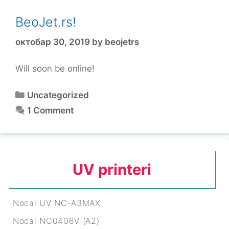
BeoJet.rs!
октобар 30, 2019
by
beojetrs
Will soon be online!
Categories
Uncategorized
1 Comment
UV printeri
Nocai UV NC-A3MAX
Nocai NC0406V (A2)