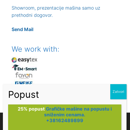
Showroom, prezentacije mašina samo uz
prethodni dogovor.
Send Mail
We work with:
25% popust
Grafičke mašine na popustu i
sniženim cenama.
We are using cookies to give you the best experience on our
+38162489899
website.
You can find out more about which cookies we are using or