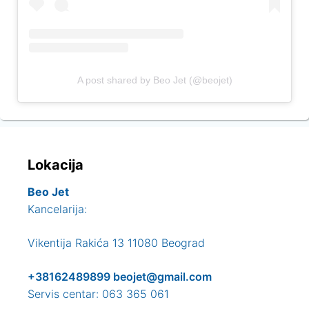
A post shared by Beo Jet (@beojet)
Lokacija
Beo Jet
Kancelarija:
Vikentija Rakića 13 11080 Beograd
+38162489899
beojet@gmail.com
Servis centar: 063 365 061